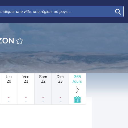
HEURE PRAZON
Jeu
Ven
Sam
Dim
365
20
21
22
23
Jours
-
-
-
-
-
-
-
-