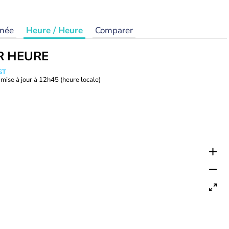
rnée
Heure / Heure
Comparer
R HEURE
ST
mise à jour à
12h45
(heure locale)