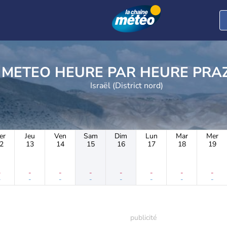
METEO HEURE PAR 
Israël (District nord)
er
Jeu
Ven
Sam
Dim
Lun
Mar
Mer
2
13
14
15
16
17
18
19
-
-
-
-
-
-
-
-
-
-
-
-
-
-
-
-