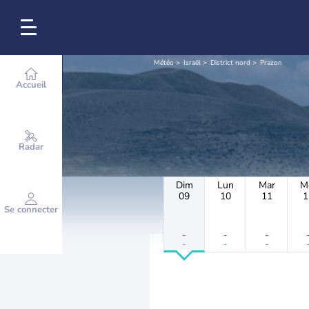
Météo
Israël
District nord
Prazon
Accueil
Radar
Dim
Lun
Mar
M
09
10
11
1
Se connecter
-
-
-
-
-
-