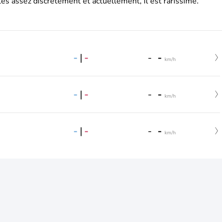
es assez discrètement et actuellement, il est rarissime.
-
|
-
-
-
km/h
-
|
-
-
-
km/h
-
|
-
-
-
km/h