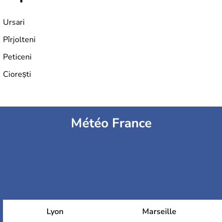
Ursari
Pîrjolteni
Peticeni
Ciorești
Météo France
Lyon
Marseille