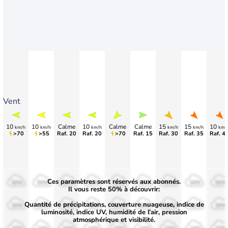
Vent
10
10
Calme
10
Calme
Calme
15
15
10
km/h
km/h
km/h
km/h
km/h
km/
>70
>55
Raf. 20
Raf. 20
>70
Raf. 15
Raf. 30
Raf. 35
Raf. 4
Ces paramètres sont réservés aux abonnés.
50%
50%
50%
50%
50%
50%
50%
50%
50%
Il vous reste 50% à découvrir:
Quantité de précipitations, couverture nuageuse, indice de
30%
30%
30%
30%
30%
30%
30%
30%
30%
luminosité, indice UV, humidité de l'air, pression
atmosphérique et visibilité.