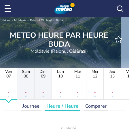
Météo
Moldavie
Raionul Călărași
Buda
METEO HEURE PAR HEURE
BUDA
Moldavie (Raionul Călărași)
Ven
Sam
Dim
Lun
Mar
Mer
Jeu
V
07
08
09
10
11
12
13
-
-
-
-
-
-
-
-
-
-
-
-
-
-
Journée
Heure / Heure
Comparer