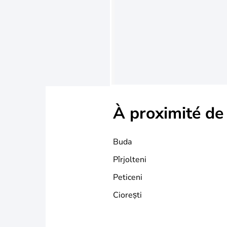
À proximité de
Buda
Pîrjolteni
Peticeni
Ciorești