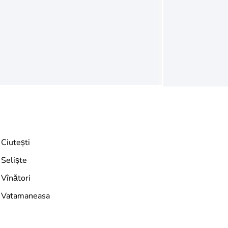
Ciutești
Seliște
Vînători
Vatamaneasa