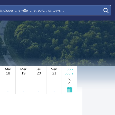
Mar
Mer
Jeu
Ven
365
18
19
20
21
Jours
-
-
-
-
-
-
-
-