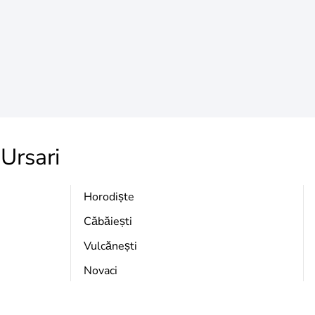
Ursari
Horodiște
Căbăiești
Vulcănești
Novaci