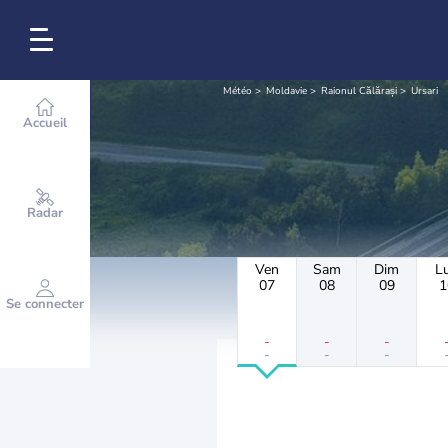
Météo
Moldavie
Raionul Călărași
Ursari
Accueil
Radar
Ven
Sam
Dim
L
07
08
09
1
Se connecter
-
-
-
-
-
-