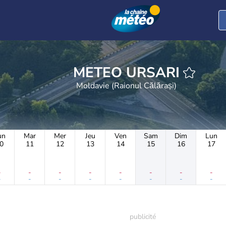
METEO URSARI
Moldavie (Raionul Călărași)
un
Mar
Mer
Jeu
Ven
Sam
Dim
Lun
0
11
12
13
14
15
16
17
-
-
-
-
-
-
-
-
-
-
-
-
-
-
-
-