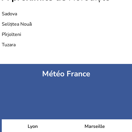
Sadova
Seliștea Nouă
Pîrjolteni
Tuzara
Météo France
Lyon
Marseille