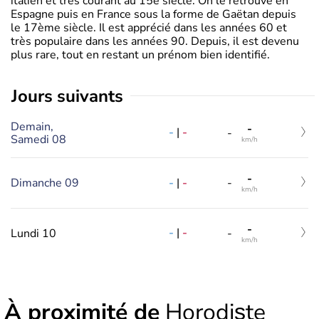
italien et très courant au 15è siècle. On le retrouve en
Espagne puis en France sous la forme de Gaëtan depuis
le 17ème siècle. Il est apprécié dans les années 60 et
très populaire dans les années 90. Depuis, il est devenu
plus rare, tout en restant un prénom bien identifié.
jours suivants
Demain,
-
-
|
-
-
Samedi 08
km/h
-
-
|
-
Dimanche 09
-
km/h
-
-
|
-
Lundi 10
-
km/h
À proximité de
Horodiște