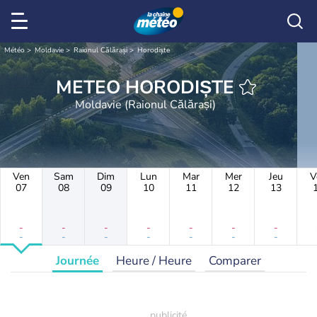
Météo
Moldavie
Raionul Călărași
Horodiște
METEO HORODIȘTE
Moldavie (Raionul Călărași)
Ven
Sam
Dim
Lun
Mar
Mer
Jeu
V
07
08
09
10
11
12
13
-
-
-
-
-
-
-
-
-
-
-
-
-
-
Journée
Heure / Heure
Comparer