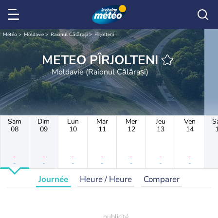
Météo
Moldavie
Raionul Călărași
Pîrjolteni
METEO PÎRJOLTENI
Moldavie (Raionul Călărași)
Sam
Dim
Lun
Mar
Mer
Jeu
Ven
S
08
09
10
11
12
13
14
-
-
-
-
-
-
-
-
-
-
-
-
-
-
Journée
Heure / Heure
Comparer