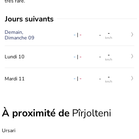
très rare.
jours suivants
Demain,
-
-
|
-
-
Dimanche 09
km/h
-
-
|
-
Lundi 10
-
km/h
-
-
|
-
Mardi 11
-
km/h
À proximité de
Pîrjolteni
Ursari