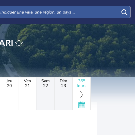
HEURE URSARI
Jeu
Ven
Sam
Dim
365
20
21
22
23
Jours
-
-
-
-
-
-
-
-