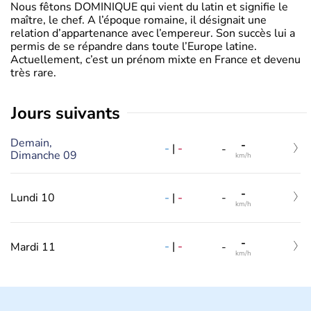
Nous fêtons DOMINIQUE qui vient du latin et signifie le
maître, le chef. A l’époque romaine, il désignait une
relation d’appartenance avec l’empereur. Son succès lui a
permis de se répandre dans toute l’Europe latine.
Actuellement, c’est un prénom mixte en France et devenu
très rare.
jours suivants
Demain,
-
-
|
-
-
Dimanche 09
km/h
-
-
|
-
Lundi 10
-
km/h
-
-
|
-
Mardi 11
-
km/h