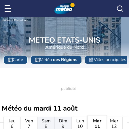
Météo
Etats-Unis
METEO ETATS-UNIS
Amérique du Nord
Carte
Météo
des Régions
Villes principales
Météo du
mardi 11 août
Jeu
Ven
Sam
Dim
Lun
Mar
Mer
6
7
8
9
10
11
12