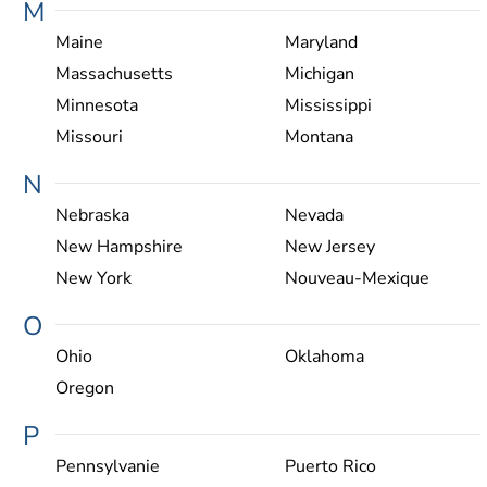
M
Maine
Maryland
Massachusetts
Michigan
Minnesota
Mississippi
Missouri
Montana
N
Nebraska
Nevada
New Hampshire
New Jersey
New York
Nouveau-Mexique
O
Ohio
Oklahoma
Oregon
P
Pennsylvanie
Puerto Rico