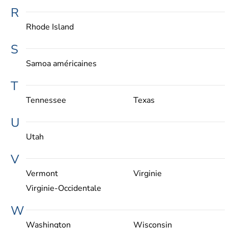
R
Rhode Island
S
Samoa américaines
T
Tennessee
Texas
U
Utah
V
Vermont
Virginie
Virginie-Occidentale
W
Washington
Wisconsin