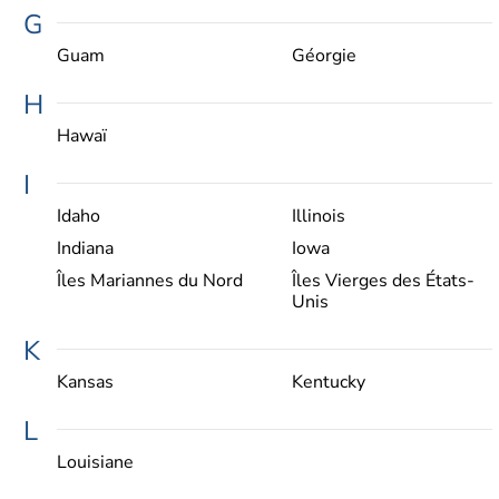
G
Guam
Géorgie
H
Hawaï
I
Idaho
Illinois
Indiana
Iowa
Îles Mariannes du Nord
Îles Vierges des États-
Unis
K
Kansas
Kentucky
L
Louisiane