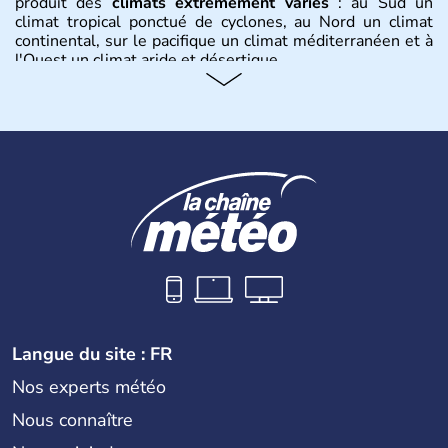
produit des
climats extrêmement variés
: au Sud un
climat tropical ponctué de cyclones, au Nord un climat
continental, sur le pacifique un climat méditerranéen et à
l'Ouest un climat aride et désertique.
Histoire et administration
Les premiers habitants desEtats-Unis sont arrivés d'Asie
il y a environ 30 000 ans lors de la dernière glaciation.
Plusieurs populations se sont succédées avant l'arrivée
des européens, suite à la découverte du continent par
Christophe Colomb en 1492. Les 13 colonies
britanniques proclament la Déclaration d'indépendance
en 1776 et adoptent leur première constitution en 1787.
La conquête de l'Ouest marque ensuite l'entrée dans une
phase de développement intense.
Langue du site : FR
Nos experts météo
Nous connaître