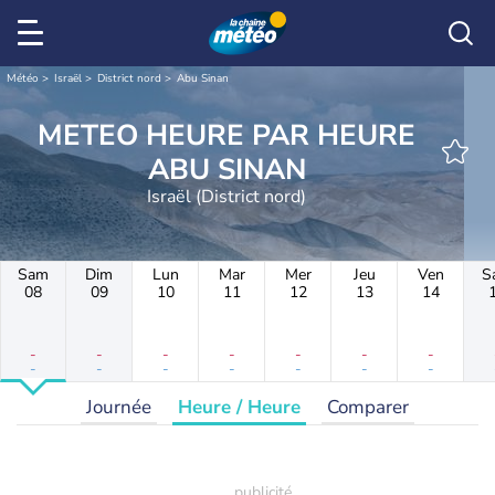
Météo
Israël
District nord
Abu Sinan
METEO HEURE PAR HEURE
ABU SINAN
Israël (District nord)
Sam
Dim
Lun
Mar
Mer
Jeu
Ven
S
08
09
10
11
12
13
14
-
-
-
-
-
-
-
-
-
-
-
-
-
-
Journée
Heure / Heure
Comparer