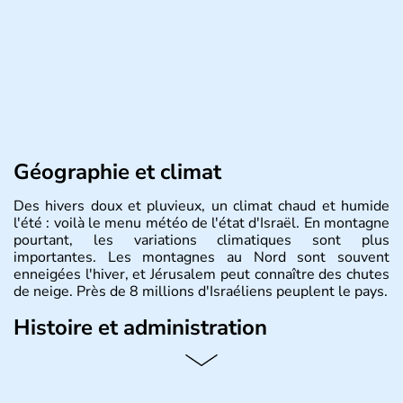
Géographie et climat
Des hivers doux et pluvieux, un climat chaud et humide
l'été : voilà le menu météo de l'état d'Israël. En montagne
pourtant, les variations climatiques sont plus
importantes. Les montagnes au Nord sont souvent
enneigées l'hiver, et Jérusalem peut connaître des chutes
de neige. Près de 8 millions d'Israéliens peuplent le pays.
Histoire et administration
L'Israël est un état de la partie est de la Méditerranée,
ayant proclamé son indépendance le 14 mai 1948. Israël
a décidé d'établir sa capitale à Jérusalem, mais Tel Aviv