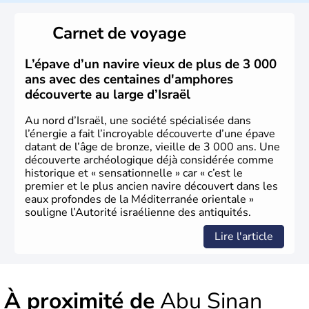
reste le centre politique et économique du pays. Il est
peuplé majoritairement de juifs et connaît désormais un
Carnet de voyage
vrai essor économique dans le domaine des nouvelles
technologies.
L’épave d’un navire vieux de plus de 3 000
ans avec des centaines d'amphores
découverte au large d’Israël
Au nord d’Israël, une société spécialisée dans
l’énergie a fait l’incroyable découverte d’une épave
datant de l’âge de bronze, vieille de 3 000 ans. Une
découverte archéologique déjà considérée comme
historique et « sensationnelle » car « c’est le
premier et le plus ancien navire découvert dans les
eaux profondes de la Méditerranée orientale »
souligne l’Autorité israélienne des antiquités.
Lire l'article
À proximité de
Abu Sinan