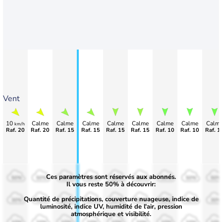
Vent
10
Calme
Calme
Calme
Calme
Calme
Calme
Calme
Calm
km/h
Raf. 20
Raf. 20
Raf. 15
Raf. 15
Raf. 15
Raf. 15
Raf. 10
Raf. 10
Raf. 1
Ces paramètres sont réservés aux abonnés.
50%
50%
50%
50%
50%
50%
50%
50%
50%
Il vous reste 50% à découvrir:
Quantité de précipitations, couverture nuageuse, indice de
30%
30%
30%
30%
30%
30%
30%
30%
30%
luminosité, indice UV, humidité de l'air, pression
atmosphérique et visibilité.