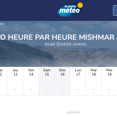
lon
METEO HEURE PAR HEU
Israël (District centre)
er
Jeu
Ven
Sam
Dim
Lun
Mar
Mer
2
13
14
15
16
17
18
19
-
-
-
-
-
-
-
-
-
-
-
-
-
-
-
-