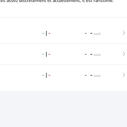
es assez discrètement et actuellement, il est rarissime.
-
|
-
-
-
km/h
-
|
-
-
-
km/h
-
|
-
-
-
km/h