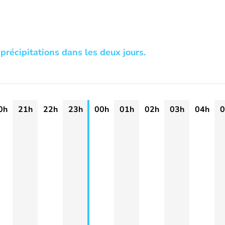
précipitations dans les deux jours.
0h
21h
22h
23h
00h
01h
02h
03h
04h
0