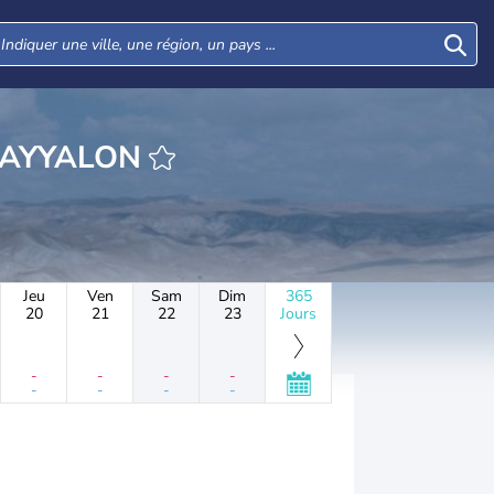
RE MISHMAR AYYALON
Jeu
Ven
Sam
Dim
365
20
21
22
23
Jours
-
-
-
-
-
-
-
-