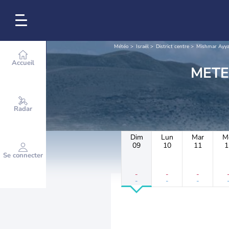
Météo
Israël
District centre
Mishmar Ayya
Accueil
Radar
Dim
Lun
Mar
M
09
10
11
1
Se connecter
-
-
-
-
-
-