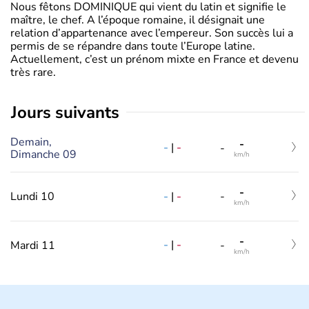
Nous fêtons DOMINIQUE qui vient du latin et signifie le
maître, le chef. A l’époque romaine, il désignait une
relation d’appartenance avec l’empereur. Son succès lui a
permis de se répandre dans toute l’Europe latine.
Actuellement, c’est un prénom mixte en France et devenu
très rare.
jours suivants
Demain,
-
-
|
-
-
Dimanche 09
km/h
-
-
|
-
Lundi 10
-
km/h
-
-
|
-
Mardi 11
-
km/h