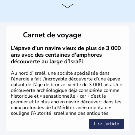
L'Israël est un état de la partie est de la Méditerranée,
ayant proclamé son indépendance le 14 mai 1948. Israël
a décidé d'établir sa capitale à Jérusalem, mais Tel Aviv
reste le centre politique et économique du pays. Il est
peuplé majoritairement de juifs et connaît désormais un
Carnet de voyage
vrai essor économique dans le domaine des nouvelles
technologies.
L’épave d’un navire vieux de plus de 3 000
ans avec des centaines d'amphores
découverte au large d’Israël
Au nord d’Israël, une société spécialisée dans
l’énergie a fait l’incroyable découverte d’une épave
datant de l’âge de bronze, vieille de 3 000 ans. Une
découverte archéologique déjà considérée comme
historique et « sensationnelle » car « c’est le
premier et le plus ancien navire découvert dans les
eaux profondes de la Méditerranée orientale »
souligne l’Autorité israélienne des antiquités.
Lire l'article