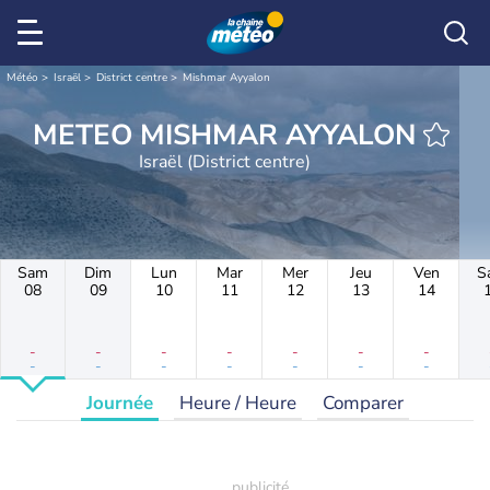
Météo
Israël
District centre
Mishmar Ayyalon
METEO MISHMAR AYYALON
Israël (District centre)
Sam
Dim
Lun
Mar
Mer
Jeu
Ven
S
08
09
10
11
12
13
14
-
-
-
-
-
-
-
-
-
-
-
-
-
-
Journée
Heure / Heure
Comparer