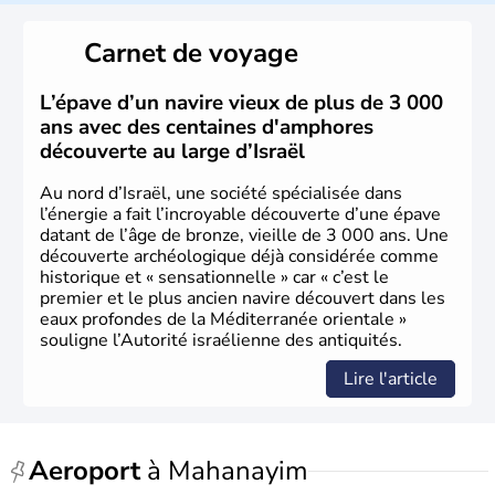
reste le centre politique et économique du pays. Il est
peuplé majoritairement de juifs et connaît désormais un
Carnet de voyage
vrai essor économique dans le domaine des nouvelles
technologies.
L’épave d’un navire vieux de plus de 3 000
ans avec des centaines d'amphores
découverte au large d’Israël
Au nord d’Israël, une société spécialisée dans
l’énergie a fait l’incroyable découverte d’une épave
datant de l’âge de bronze, vieille de 3 000 ans. Une
découverte archéologique déjà considérée comme
historique et « sensationnelle » car « c’est le
premier et le plus ancien navire découvert dans les
eaux profondes de la Méditerranée orientale »
souligne l’Autorité israélienne des antiquités.
Lire l'article
Aeroport
à Mahanayim