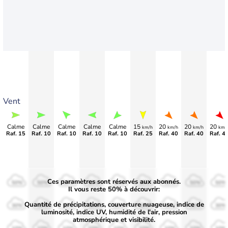
Vent
Calme
Calme
Calme
Calme
Calme
15
20
20
20
km/h
km/h
km/h
km/
Raf. 15
Raf. 10
Raf. 10
Raf. 10
Raf. 10
Raf. 25
Raf. 40
Raf. 40
Raf. 4
Ces paramètres sont réservés aux abonnés.
50%
50%
50%
50%
50%
50%
50%
50%
50%
Il vous reste 50% à découvrir:
Quantité de précipitations, couverture nuageuse, indice de
30%
30%
30%
30%
30%
30%
30%
30%
30%
luminosité, indice UV, humidité de l'air, pression
atmosphérique et visibilité.