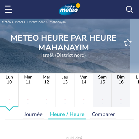
Météo
Israël
District nord
Mahanayim
METEO HEURE PAR HEURE
MAHANAYIM
Israël (District nord)
Lun
Mar
Mer
Jeu
Ven
Sam
Dim
L
10
11
12
13
14
15
16
-
-
-
-
-
-
-
-
-
-
-
-
-
-
Journée
Heure / Heure
Comparer