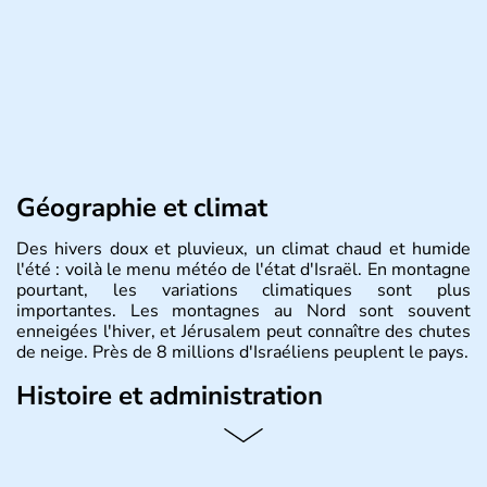
Géographie et climat
Des hivers doux et pluvieux, un climat chaud et humide
l'été : voilà le menu météo de l'état d'Israël. En montagne
pourtant, les variations climatiques sont plus
importantes. Les montagnes au Nord sont souvent
enneigées l'hiver, et Jérusalem peut connaître des chutes
de neige. Près de 8 millions d'Israéliens peuplent le pays.
Histoire et administration
L'Israël est un état de la partie est de la Méditerranée,
ayant proclamé son indépendance le 14 mai 1948. Israël
a décidé d'établir sa capitale à Jérusalem, mais Tel Aviv