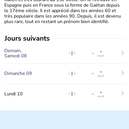
Espagne puis en France sous la forme de Gaëtan depuis
le 17ème siècle. Il est apprécié dans les années 60 et
très populaire dans les années 90. Depuis, il est devenu
plus rare, tout en restant un prénom bien identifié.
jours suivants
Demain,
-
-
|
-
-
Samedi 08
km/h
-
-
|
-
Dimanche 09
-
km/h
-
-
|
-
Lundi 10
-
km/h