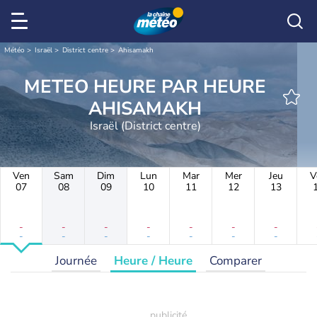
Météo
Israël
District centre
Ahisamakh
METEO HEURE PAR HEURE
AHISAMAKH
Israël (District centre)
Ven
Sam
Dim
Lun
Mar
Mer
Jeu
V
07
08
09
10
11
12
13
-
-
-
-
-
-
-
-
-
-
-
-
-
-
Journée
Heure / Heure
Comparer