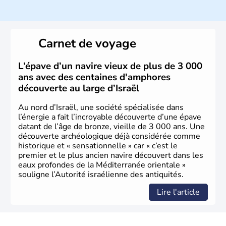
ayant proclamé son indépendance le 14 mai 1948. Israël
a décidé d'établir sa capitale à Jérusalem, mais Tel Aviv
reste le centre politique et économique du pays. Il est
peuplé majoritairement de juifs et connaît désormais un
Carnet de voyage
vrai essor économique dans le domaine des nouvelles
technologies.
L’épave d’un navire vieux de plus de 3 000
ans avec des centaines d'amphores
découverte au large d’Israël
Au nord d’Israël, une société spécialisée dans
l’énergie a fait l’incroyable découverte d’une épave
datant de l’âge de bronze, vieille de 3 000 ans. Une
découverte archéologique déjà considérée comme
historique et « sensationnelle » car « c’est le
premier et le plus ancien navire découvert dans les
eaux profondes de la Méditerranée orientale »
souligne l’Autorité israélienne des antiquités.
Lire l'article