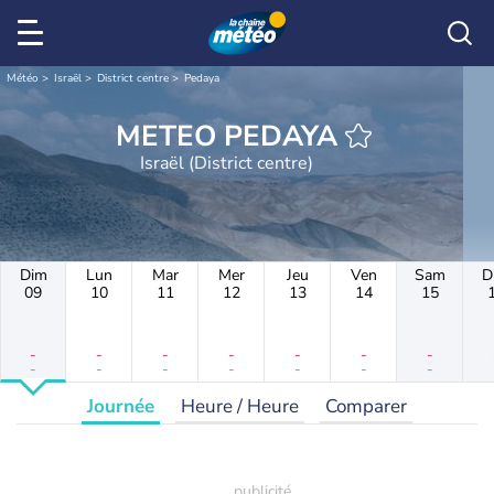
Météo
Israël
District centre
Pedaya
METEO PEDAYA
Israël (District centre)
Dim
Lun
Mar
Mer
Jeu
Ven
Sam
D
09
10
11
12
13
14
15
-
-
-
-
-
-
-
-
-
-
-
-
-
-
Journée
Heure / Heure
Comparer