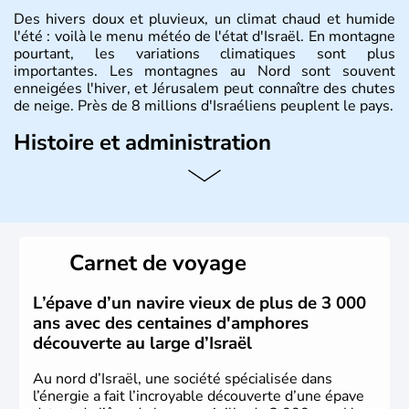
Des hivers doux et pluvieux, un climat chaud et humide
l'été : voilà le menu météo de l'état d'Israël. En montagne
pourtant, les variations climatiques sont plus
importantes. Les montagnes au Nord sont souvent
enneigées l'hiver, et Jérusalem peut connaître des chutes
de neige. Près de 8 millions d'Israéliens peuplent le pays.
Histoire et administration
L'Israël est un état de la partie est de la Méditerranée,
ayant proclamé son indépendance le 14 mai 1948. Israël
a décidé d'établir sa capitale à Jérusalem, mais Tel Aviv
reste le centre politique et économique du pays. Il est
peuplé majoritairement de juifs et connaît désormais un
Carnet de voyage
vrai essor économique dans le domaine des nouvelles
technologies.
L’épave d’un navire vieux de plus de 3 000
ans avec des centaines d'amphores
découverte au large d’Israël
Au nord d’Israël, une société spécialisée dans
l’énergie a fait l’incroyable découverte d’une épave