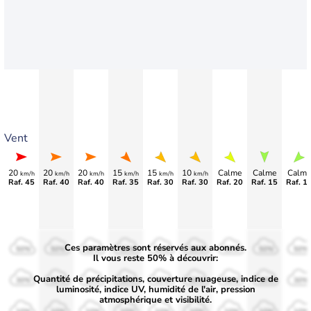
Vent
20
20
20
15
15
10
Calme
Calme
Calme
km/h
km/h
km/h
km/h
km/h
km/h
Raf. 45
Raf. 40
Raf. 40
Raf. 35
Raf. 30
Raf. 30
Raf. 20
Raf. 15
Raf. 1
Ces paramètres sont réservés aux abonnés.
50%
50%
50%
50%
50%
50%
50%
50%
50%
Il vous reste 50% à découvrir:
Quantité de précipitations, couverture nuageuse, indice de
30%
30%
30%
30%
30%
30%
30%
30%
30%
luminosité, indice UV, humidité de l'air, pression
atmosphérique et visibilité.