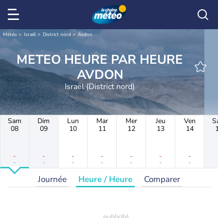
Météo
Israël
District nord
Avdon
METEO HEURE PAR HEURE
AVDON
Israël (District nord)
Sam
Dim
Lun
Mar
Mer
Jeu
Ven
S
08
09
10
11
12
13
14
-
-
-
-
-
-
-
-
-
-
-
-
-
-
Journée
Heure / Heure
Comparer