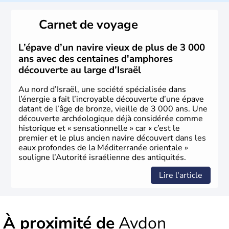
reste le centre politique et économique du pays. Il est
peuplé majoritairement de juifs et connaît désormais un
Carnet de voyage
vrai essor économique dans le domaine des nouvelles
technologies.
L’épave d’un navire vieux de plus de 3 000
ans avec des centaines d'amphores
découverte au large d’Israël
Au nord d’Israël, une société spécialisée dans
l’énergie a fait l’incroyable découverte d’une épave
datant de l’âge de bronze, vieille de 3 000 ans. Une
découverte archéologique déjà considérée comme
historique et « sensationnelle » car « c’est le
premier et le plus ancien navire découvert dans les
eaux profondes de la Méditerranée orientale »
souligne l’Autorité israélienne des antiquités.
Lire l'article
À proximité de
Avdon