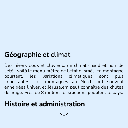
Géographie et climat
Des hivers doux et pluvieux, un climat chaud et humide
l'été : voilà le menu météo de l'état d'Israël. En montagne
pourtant, les variations climatiques sont plus
importantes. Les montagnes au Nord sont souvent
enneigées l'hiver, et Jérusalem peut connaître des chutes
de neige. Près de 8 millions d'Israéliens peuplent le pays.
Histoire et administration
L'Israël est un état de la partie est de la Méditerranée,
ayant proclamé son indépendance le 14 mai 1948. Israël
a décidé d'établir sa capitale à Jérusalem, mais Tel Aviv