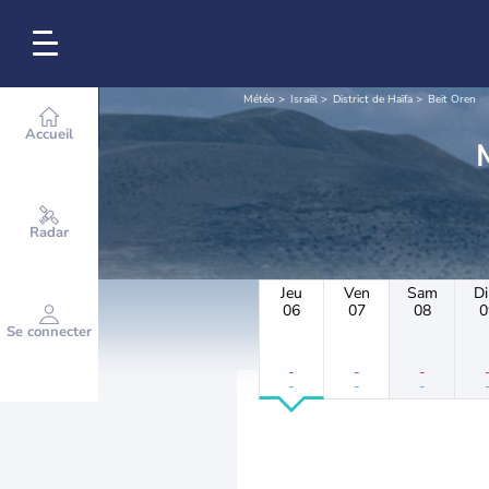
Météo
Israël
District de Haïfa
Beit Oren
Accueil
Radar
Jeu
Ven
Sam
D
06
07
08
0
Se connecter
-
-
-
-
-
-