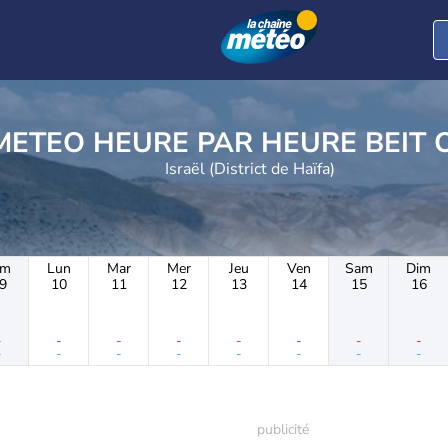
METEO HEURE PAR H
Israël (District de Haïfa)
im
Lun
Mar
Mer
Jeu
Ven
Sam
Dim
9
10
11
12
13
14
15
16
-
-
-
-
-
-
-
-
-
-
-
-
-
-
-
-