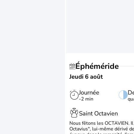
Éphéméride
Jeudi 6 août
Journée
De
-2 min
qu
Saint Octavien
Nous fêtons les OCTAVIEN. Il v
Octavius", lui-même dérivé de 