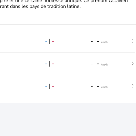
pire et une certaine noblesse antique. Ce prénom Octavien
rant dans les pays de tradition latine.
-
|
-
-
-
km/h
-
|
-
-
-
km/h
-
|
-
-
-
km/h