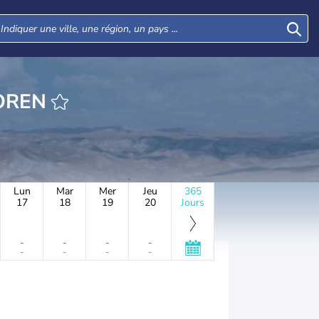
EURE BEIT OREN
Lun
Mar
Mer
Jeu
365
17
18
19
20
Jours
-
-
-
-
-
-
-
-