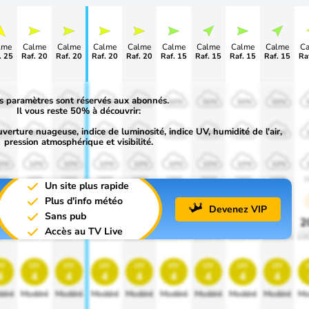
lme
Calme
Calme
Calme
Calme
Calme
Calme
Calme
Calme
C
. 25
Raf. 20
Raf. 20
Raf. 20
Raf. 20
Raf. 15
Raf. 15
Raf. 15
Raf. 15
Ra
s paramètres sont réservés aux abonnés.
0%
50%
50%
50%
50%
50%
50%
50%
50%
Il vous reste 50% à découvrir:
uverture nuageuse, indice de luminosité, indice UV, humidité de l'air,
0%
30%
30%
30%
30%
30%
30%
30%
30%
pression atmosphérique et visibilité.
0%
10%
10%
10%
10%
10%
10%
10%
10%
00
1900
1900
1900
1900
1900
1900
1900
1900
1
Un site plus rapide
Plus d'info météo
Devenez VIP
Sans pub
0%
20%
20%
20%
20%
20%
20%
20%
20%
2
Accès au TV Live
0 lm
1000 lm
1000 lm
1000 lm
1000 lm
1000 lm
1000 lm
1000 lm
1000 lm
10
v
uv
uv
uv
uv
uv
uv
uv
uv
4
4
4
4
4
4
4
4
4
éré
Modéré
Modéré
Modéré
Modéré
Modéré
Modéré
Modéré
Modéré
Mo