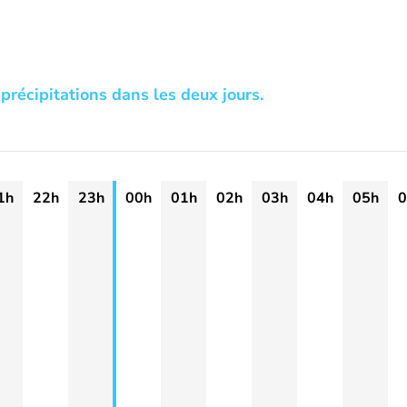
précipitations dans les deux jours.
1h
22h
23h
00h
01h
02h
03h
04h
05h
0