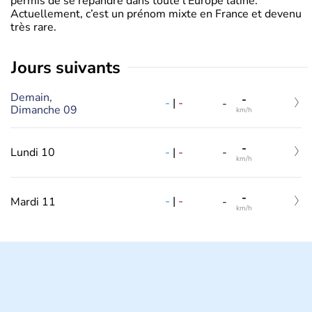
permis de se répandre dans toute l’Europe latine.
Actuellement, c’est un prénom mixte en France et devenu
très rare.
jours suivants
Demain,
-
-
|
-
-
Dimanche 09
km/h
-
-
|
-
Lundi 10
-
km/h
-
-
|
-
Mardi 11
-
km/h