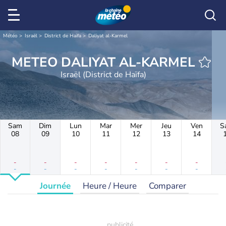
Météo
Israël
District de Haïfa
Daliyat al-Karmel
METEO DALIYAT AL-KARMEL
Israël (District de Haïfa)
Sam
Dim
Lun
Mar
Mer
Jeu
Ven
S
08
09
10
11
12
13
14
-
-
-
-
-
-
-
-
-
-
-
-
-
-
Journée
Heure / Heure
Comparer