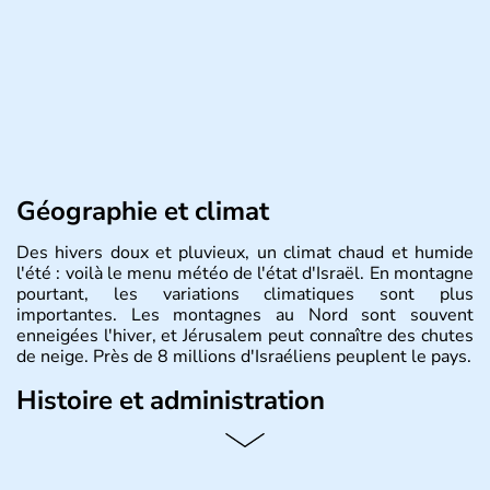
Géographie et climat
Des hivers doux et pluvieux, un climat chaud et humide
l'été : voilà le menu météo de l'état d'Israël. En montagne
pourtant, les variations climatiques sont plus
importantes. Les montagnes au Nord sont souvent
enneigées l'hiver, et Jérusalem peut connaître des chutes
de neige. Près de 8 millions d'Israéliens peuplent le pays.
Histoire et administration
L'Israël est un état de la partie est de la Méditerranée,
ayant proclamé son indépendance le 14 mai 1948. Israël
a décidé d'établir sa capitale à Jérusalem, mais Tel Aviv