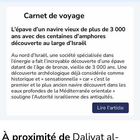
reste le centre politique et économique du pays. Il est
peuplé majoritairement de juifs et connaît désormais un
Carnet de voyage
vrai essor économique dans le domaine des nouvelles
technologies.
L’épave d’un navire vieux de plus de 3 000
ans avec des centaines d'amphores
découverte au large d’Israël
Au nord d’Israël, une société spécialisée dans
l’énergie a fait l’incroyable découverte d’une épave
datant de l’âge de bronze, vieille de 3 000 ans. Une
découverte archéologique déjà considérée comme
historique et « sensationnelle » car « c’est le
premier et le plus ancien navire découvert dans les
eaux profondes de la Méditerranée orientale »
souligne l’Autorité israélienne des antiquités.
Lire l'article
À proximité de
Daliyat al-