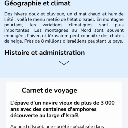
Géographie et climat
Des hivers doux et pluvieux, un climat chaud et humide
l'été : voilà le menu météo de l'état d'Israël. En montagne
pourtant, les variations climatiques sont plus
importantes. Les montagnes au Nord sont souvent
enneigées l'hiver, et Jérusalem peut connaître des chutes
de neige. Près de 8 millions d'Israéliens peuplent le pays.
Histoire et administration
L'Israël est un état de la partie est de la Méditerranée,
ayant proclamé son indépendance le 14 mai 1948. Israël
a décidé d'établir sa capitale à Jérusalem, mais Tel Aviv
reste le centre politique et économique du pays. Il est
peuplé majoritairement de juifs et connaît désormais un
Carnet de voyage
vrai essor économique dans le domaine des nouvelles
technologies.
L’épave d’un navire vieux de plus de 3 000
ans avec des centaines d'amphores
découverte au large d’Israël
Au nord d’Israël, une société spécialisée dans