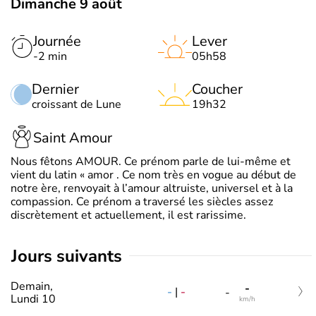
Dimanche 9 août
Journée
Lever
-2 min
05h58
Dernier
Coucher
croissant de Lune
19h32
Saint Amour
Nous fêtons AMOUR. Ce prénom parle de lui-même et
vient du latin « amor . Ce nom très en vogue au début de
notre ère, renvoyait à l’amour altruiste, universel et à la
compassion. Ce prénom a traversé les siècles assez
discrètement et actuellement, il est rarissime.
jours suivants
Demain,
-
-
|
-
-
Lundi 10
km/h