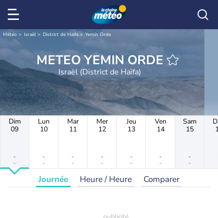
Météo
Israël
District de Haïfa
Yemin Orde
METEO YEMIN ORDE
Israël (District de Haïfa)
Dim
Lun
Mar
Mer
Jeu
Ven
Sam
D
09
10
11
12
13
14
15
-
-
-
-
-
-
-
-
-
-
-
-
-
-
Journée
Heure / Heure
Comparer