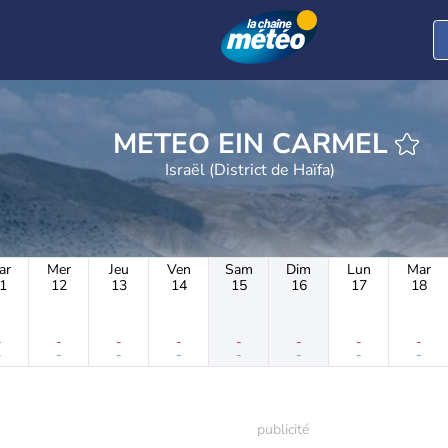
METEO EIN CARMEL
Israël (District de Haïfa)
ar
Mer
Jeu
Ven
Sam
Dim
Lun
Mar
1
12
13
14
15
16
17
18
-
-
-
-
-
-
-
-
-
-
-
-
-
-
-
-