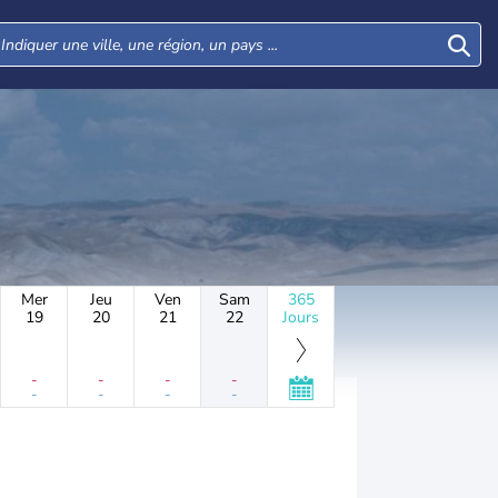
Mer
Jeu
Ven
Sam
365
19
20
21
22
Jours
-
-
-
-
-
-
-
-