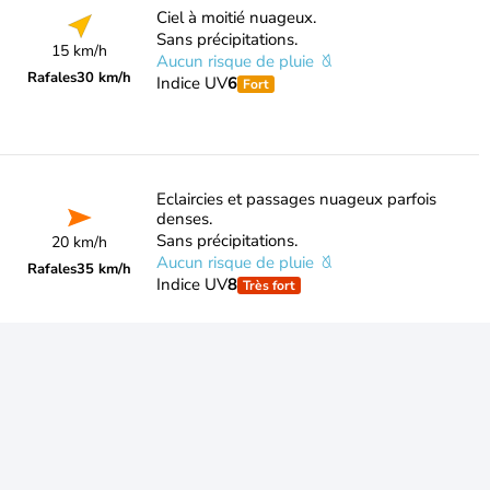
Ciel à moitié nuageux.
Sans précipitations.
15 km/h
Aucun risque de pluie
Rafales
30 km/h
Indice UV
6
Fort
Eclaircies et passages nuageux parfois
denses.
Sans précipitations.
20 km/h
Aucun risque de pluie
Rafales
35 km/h
Indice UV
8
Très fort