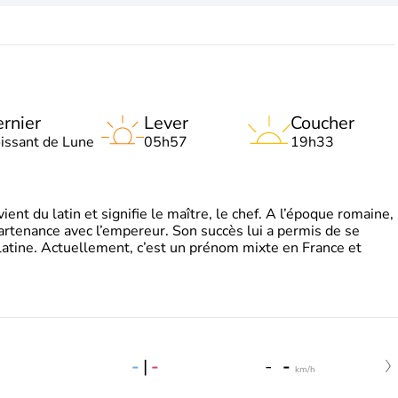
rnier
Lever
Coucher
oissant de Lune
05h57
19h33
t du latin et signifie le maître, le chef. A l’époque romaine,
partenance avec l’empereur. Son succès lui a permis de se
latine. Actuellement, c’est un prénom mixte en France et
-
|
-
-
-
km/h