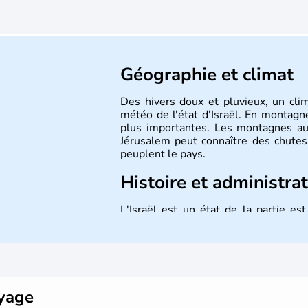
Géographie et climat
Des hivers doux et pluvieux, un cli
météo de l'état d'Israël. En montagne
plus importantes. Les montagnes au
Jérusalem peut connaître des chutes 
peuplent le pays.
Histoire et administra
L'Israël est un état de la partie e
indépendance le 14 mai 1948. Israël a
mais Tel Aviv reste le centre polit
majoritairement de juifs et connaît 
domaine des nouvelles technologies.
oyage