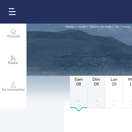
Météo
Israël
District de Haïfa
Ein Carmel
Accueil
Radar
Sam
Dim
Lun
M
08
09
10
1
Se connecter
-
-
-
-
-
-