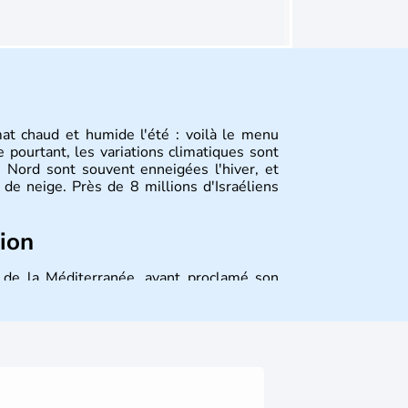
mat chaud et humide l'été : voilà le menu
 pourtant, les variations climatiques sont
 Nord sont souvent enneigées l'hiver, et
de neige. Près de 8 millions d'Israéliens
tion
st de la Méditerranée, ayant proclamé son
 décidé d'établir sa capitale à Jérusalem,
ique et économique du pays. Il est peuplé
désormais un vrai essor économique dans le