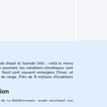
mat chaud et humide l'été : voilà le menu
 pourtant, les variations climatiques sont
 Nord sont souvent enneigées l'hiver, et
de neige. Près de 8 millions d'Israéliens
tion
st de la Méditerranée, ayant proclamé son
 décidé d'établir sa capitale à Jérusalem,