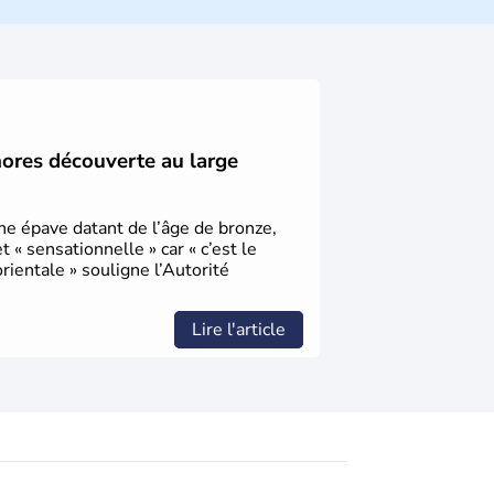
ique et économique du pays. Il est peuplé
désormais un vrai essor économique dans le
hores découverte au large
une épave datant de l’âge de bronze,
« sensationnelle » car « c’est le
ientale » souligne l’Autorité
Lire l'article