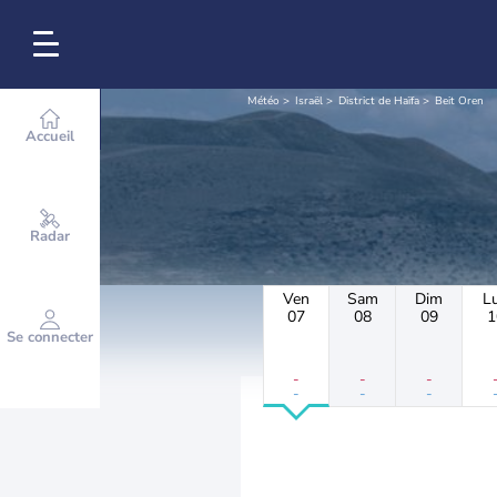
Météo
Israël
District de Haïfa
Beit Oren
Accueil
Radar
Ven
Sam
Dim
L
07
08
09
1
Se connecter
-
-
-
-
-
-