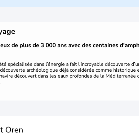
mais Tel Aviv reste le centre polit
majoritairement de juifs et connaît 
domaine des nouvelles technologies.
oyage
vieux de plus de 3 000 ans avec des centaines d'amp
été spécialisée dans l’énergie a fait l’incroyable découverte d’
 découverte archéologique déjà considérée comme historique et 
 navire découvert dans les eaux profondes de la Méditerranée or
.
t Oren