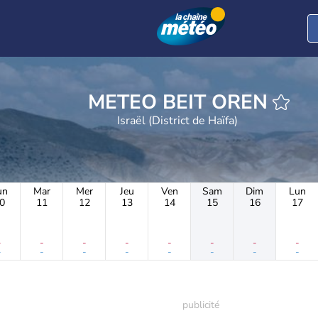
METEO BEIT OREN
Israël (District de Haïfa)
un
Mar
Mer
Jeu
Ven
Sam
Dim
Lun
0
11
12
13
14
15
16
17
-
-
-
-
-
-
-
-
-
-
-
-
-
-
-
-