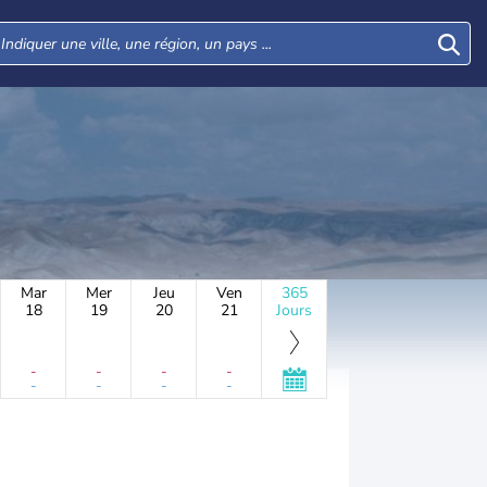
Mar
Mer
Jeu
Ven
365
18
19
20
21
Jours
-
-
-
-
-
-
-
-