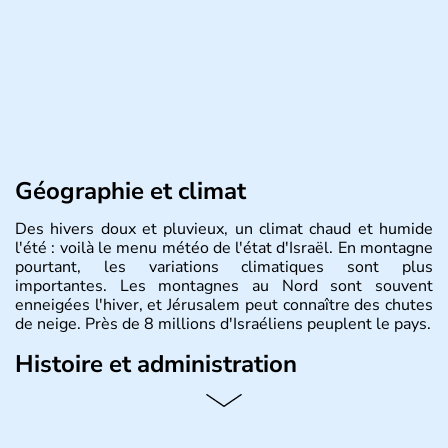
Géographie et climat
Des hivers doux et pluvieux, un climat chaud et humide
l'été : voilà le menu météo de l'état d'Israël. En montagne
pourtant, les variations climatiques sont plus
importantes. Les montagnes au Nord sont souvent
enneigées l'hiver, et Jérusalem peut connaître des chutes
de neige. Près de 8 millions d'Israéliens peuplent le pays.
Histoire et administration
L'Israël est un état de la partie est de la Méditerranée,
ayant proclamé son indépendance le 14 mai 1948. Israël
a décidé d'établir sa capitale à Jérusalem, mais Tel Aviv