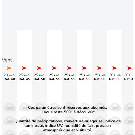
Vent
20
25
25
25
25
25
25
20
20
km/h
km/h
km/h
km/h
km/h
km/h
km/h
km/h
km/
Raf. 40
Raf. 45
Raf. 50
Raf. 55
Raf. 55
Raf. 55
Raf. 50
Raf. 50
Raf. 4
Ces paramètres sont réservés aux abonnés.
50%
50%
50%
50%
50%
50%
50%
50%
50%
Il vous reste 50% à découvrir:
Quantité de précipitations, couverture nuageuse, indice de
30%
30%
30%
30%
30%
30%
30%
30%
30%
luminosité, indice UV, humidité de l'air, pression
atmosphérique et visibilité.