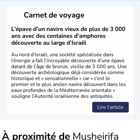
reste le centre politique et économique du pays. Il est
peuplé majoritairement de juifs et connaît désormais un
Carnet de voyage
vrai essor économique dans le domaine des nouvelles
technologies.
L’épave d’un navire vieux de plus de 3 000
ans avec des centaines d'amphores
découverte au large d’Israël
Au nord d’Israël, une société spécialisée dans
l’énergie a fait l’incroyable découverte d’une épave
datant de l’âge de bronze, vieille de 3 000 ans. Une
découverte archéologique déjà considérée comme
historique et « sensationnelle » car « c’est le
premier et le plus ancien navire découvert dans les
eaux profondes de la Méditerranée orientale »
souligne l’Autorité israélienne des antiquités.
Lire l'article
À proximité de
Musheirifa