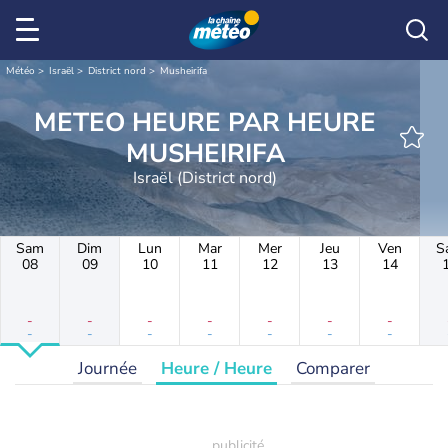
Météo
Israël
District nord
Musheirifa
METEO HEURE PAR HEURE
MUSHEIRIFA
Israël (District nord)
Sam
Dim
Lun
Mar
Mer
Jeu
Ven
S
08
09
10
11
12
13
14
-
-
-
-
-
-
-
-
-
-
-
-
-
-
Journée
Heure / Heure
Comparer