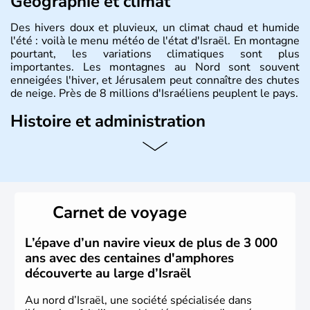
Géographie et climat
Des hivers doux et pluvieux, un climat chaud et humide
l'été : voilà le menu météo de l'état d'Israël. En montagne
pourtant, les variations climatiques sont plus
importantes. Les montagnes au Nord sont souvent
enneigées l'hiver, et Jérusalem peut connaître des chutes
de neige. Près de 8 millions d'Israéliens peuplent le pays.
Histoire et administration
L'Israël est un état de la partie est de la Méditerranée,
ayant proclamé son indépendance le 14 mai 1948. Israël
a décidé d'établir sa capitale à Jérusalem, mais Tel Aviv
reste le centre politique et économique du pays. Il est
peuplé majoritairement de juifs et connaît désormais un
Carnet de voyage
vrai essor économique dans le domaine des nouvelles
technologies.
L’épave d’un navire vieux de plus de 3 000
ans avec des centaines d'amphores
découverte au large d’Israël
Au nord d’Israël, une société spécialisée dans