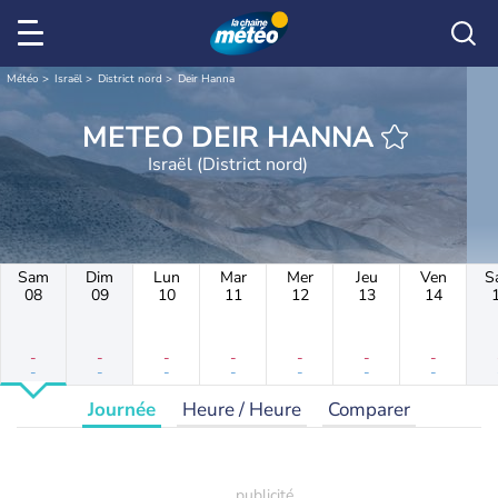
Météo
Israël
District nord
Deir Hanna
METEO DEIR HANNA
Israël (District nord)
Sam
Dim
Lun
Mar
Mer
Jeu
Ven
S
08
09
10
11
12
13
14
-
-
-
-
-
-
-
-
-
-
-
-
-
-
Journée
Heure / Heure
Comparer