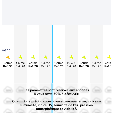
Vent
Calme
Calme
Calme
Calme
Calme
10
Calme
Calme
Calm
km/h
Raf. 30
Raf. 20
Raf. 20
Raf. 20
Raf. 20
Raf. 20
Raf. 20
Raf. 20
Raf. 2
Ces paramètres sont réservés aux abonnés.
50%
50%
50%
50%
50%
50%
50%
50%
50%
Il vous reste 50% à découvrir:
Quantité de précipitations, couverture nuageuse, indice de
30%
30%
30%
30%
30%
30%
30%
30%
30%
luminosité, indice UV, humidité de l'air, pression
atmosphérique et visibilité.