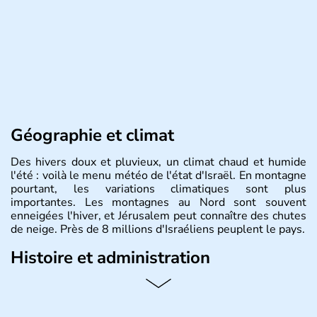
Géographie et climat
Des hivers doux et pluvieux, un climat chaud et humide
l'été : voilà le menu météo de l'état d'Israël. En montagne
pourtant, les variations climatiques sont plus
importantes. Les montagnes au Nord sont souvent
enneigées l'hiver, et Jérusalem peut connaître des chutes
de neige. Près de 8 millions d'Israéliens peuplent le pays.
Histoire et administration
L'Israël est un état de la partie est de la Méditerranée,
ayant proclamé son indépendance le 14 mai 1948. Israël
a décidé d'établir sa capitale à Jérusalem, mais Tel Aviv