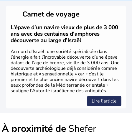
reste le centre politique et économique du pays. Il est
peuplé majoritairement de juifs et connaît désormais un
Carnet de voyage
vrai essor économique dans le domaine des nouvelles
technologies.
L’épave d’un navire vieux de plus de 3 000
ans avec des centaines d'amphores
découverte au large d’Israël
Au nord d’Israël, une société spécialisée dans
l’énergie a fait l’incroyable découverte d’une épave
datant de l’âge de bronze, vieille de 3 000 ans. Une
découverte archéologique déjà considérée comme
historique et « sensationnelle » car « c’est le
premier et le plus ancien navire découvert dans les
eaux profondes de la Méditerranée orientale »
souligne l’Autorité israélienne des antiquités.
Lire l'article
À proximité de
Shefer