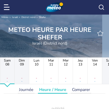
Météo
Israël
District nord
Shefer
METEO HEURE PAR HEURE
SHEFER
Israël (District nord)
Sam
Dim
Lun
Mar
Mer
Jeu
Ven
S
08
09
10
11
12
13
14
-
-
-
-
-
-
-
-
-
-
-
-
-
-
Journée
Heure / Heure
Comparer