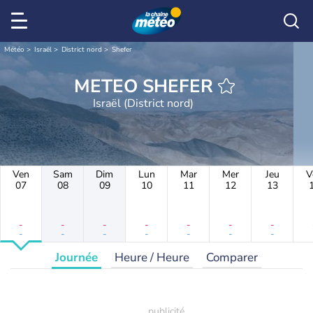
Météo
Israël
District nord
Shefer
METEO SHEFER
Israël (District nord)
Ven
Sam
Dim
Lun
Mar
Mer
Jeu
V
07
08
09
10
11
12
13
-
-
-
-
-
-
-
-
-
-
-
-
-
-
Journée
Heure / Heure
Comparer