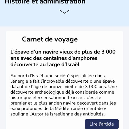
Histoire et administration
L'Israël est un état de la partie est de la Méditerranée,
ayant proclamé son indépendance le 14 mai 1948. Israël
a décidé d'établir sa capitale à Jérusalem, mais Tel Aviv
reste le centre politique et économique du pays. Il est
peuplé majoritairement de juifs et connaît désormais un
Carnet de voyage
vrai essor économique dans le domaine des nouvelles
technologies.
L’épave d’un navire vieux de plus de 3 000
ans avec des centaines d'amphores
découverte au large d’Israël
Au nord d’Israël, une société spécialisée dans
l’énergie a fait l’incroyable découverte d’une épave
datant de l’âge de bronze, vieille de 3 000 ans. Une
découverte archéologique déjà considérée comme
historique et « sensationnelle » car « c’est le
premier et le plus ancien navire découvert dans les
eaux profondes de la Méditerranée orientale »
souligne l’Autorité israélienne des antiquités.
Lire l'article