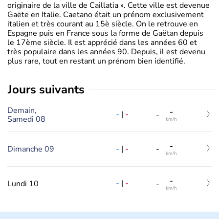
originaire de la ville de Caillatia ». Cette ville est devenue
Gaëte en Italie. Caetano était un prénom exclusivement
italien et très courant au 15è siècle. On le retrouve en
Espagne puis en France sous la forme de Gaëtan depuis
le 17ème siècle. Il est apprécié dans les années 60 et
très populaire dans les années 90. Depuis, il est devenu
plus rare, tout en restant un prénom bien identifié.
jours suivants
Demain,
-
-
|
-
-
Samedi 08
km/h
-
-
|
-
Dimanche 09
-
km/h
-
-
|
-
Lundi 10
-
km/h