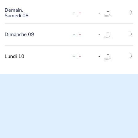
Demain,
-
-
|
-
-
Samedi 08
km/h
-
-
|
-
Dimanche 09
-
km/h
-
-
|
-
Lundi 10
-
km/h