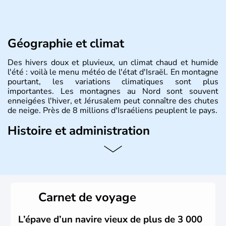
Géographie et climat
Des hivers doux et pluvieux, un climat chaud et humide
l'été : voilà le menu météo de l'état d'Israël. En montagne
pourtant, les variations climatiques sont plus
importantes. Les montagnes au Nord sont souvent
enneigées l'hiver, et Jérusalem peut connaître des chutes
de neige. Près de 8 millions d'Israéliens peuplent le pays.
Histoire et administration
L'Israël est un état de la partie est de la Méditerranée,
ayant proclamé son indépendance le 14 mai 1948. Israël
a décidé d'établir sa capitale à Jérusalem, mais Tel Aviv
reste le centre politique et économique du pays. Il est
peuplé majoritairement de juifs et connaît désormais un
Carnet de voyage
vrai essor économique dans le domaine des nouvelles
technologies.
L’épave d’un navire vieux de plus de 3 000