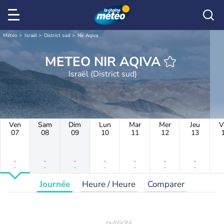
Météo
Israël
District sud
Nir Aqiva
METEO NIR AQIVA
Israël (District sud)
Ven
Sam
Dim
Lun
Mar
Mer
Jeu
V
07
08
09
10
11
12
13
-
-
-
-
-
-
-
-
-
-
-
-
-
-
Journée
Heure / Heure
Comparer