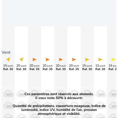
Vent
15
20
20
20
20
20
15
15
15
km/h
km/h
km/h
km/h
km/h
km/h
km/h
km/h
km/
Raf. 30
Raf. 30
Raf. 35
Raf. 35
Raf. 35
Raf. 35
Raf. 30
Raf. 30
Raf. 2
Ces paramètres sont réservés aux abonnés.
50%
50%
50%
50%
50%
50%
50%
50%
50%
Il vous reste 50% à découvrir:
Quantité de précipitations, couverture nuageuse, indice de
30%
30%
30%
30%
30%
30%
30%
30%
30%
luminosité, indice UV, humidité de l'air, pression
atmosphérique et visibilité.