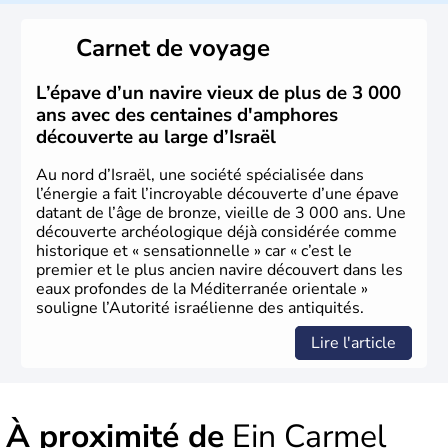
reste le centre politique et économique du pays. Il est
peuplé majoritairement de juifs et connaît désormais un
Carnet de voyage
vrai essor économique dans le domaine des nouvelles
technologies.
L’épave d’un navire vieux de plus de 3 000
ans avec des centaines d'amphores
découverte au large d’Israël
Au nord d’Israël, une société spécialisée dans
l’énergie a fait l’incroyable découverte d’une épave
datant de l’âge de bronze, vieille de 3 000 ans. Une
découverte archéologique déjà considérée comme
historique et « sensationnelle » car « c’est le
premier et le plus ancien navire découvert dans les
eaux profondes de la Méditerranée orientale »
souligne l’Autorité israélienne des antiquités.
Lire l'article
À proximité de
Ein Carmel