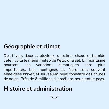
Géographie et climat
Des hivers doux et pluvieux, un climat chaud et humide
l'été : voilà le menu météo de l'état d'Israël. En montagne
pourtant, les variations climatiques sont plus
importantes. Les montagnes au Nord sont souvent
enneigées l'hiver, et Jérusalem peut connaître des chutes
de neige. Près de 8 millions d'Israéliens peuplent le pays.
Histoire et administration
L'Israël est un état de la partie est de la Méditerranée,
ayant proclamé son indépendance le 14 mai 1948. Israël
a décidé d'établir sa capitale à Jérusalem, mais Tel Aviv