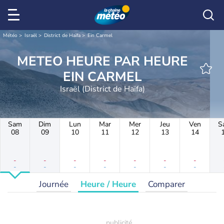
Météo
Israël
District de Haïfa
Ein Carmel
METEO HEURE PAR HEURE
EIN CARMEL
Israël (District de Haïfa)
Sam
Dim
Lun
Mar
Mer
Jeu
Ven
S
08
09
10
11
12
13
14
-
-
-
-
-
-
-
-
-
-
-
-
-
-
Journée
Heure / Heure
Comparer