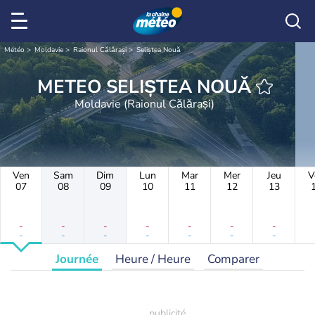
Météo
Moldavie
Raionul Călărași
Seliștea Nouă
METEO SELIȘTEA NOUĂ
Moldavie (Raionul Călărași)
Ven
Sam
Dim
Lun
Mar
Mer
Jeu
V
07
08
09
10
11
12
13
-
-
-
-
-
-
-
-
-
-
-
-
-
-
Journée
Heure / Heure
Comparer