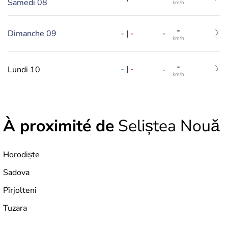
Samedi 08
km/h
-
-
|
-
Dimanche 09
-
km/h
-
-
|
-
Lundi 10
-
km/h
À proximité de
Seliștea Nouă
Horodiște
Sadova
Pîrjolteni
Tuzara