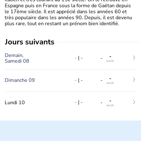
Espagne puis en France sous la forme de Gaëtan depuis
le 17ème siècle. Il est apprécié dans les années 60 et
très populaire dans les années 90. Depuis, il est devenu
plus rare, tout en restant un prénom bien identifié.
jours suivants
Demain,
-
-
|
-
-
Samedi 08
km/h
-
-
|
-
Dimanche 09
-
km/h
-
-
|
-
Lundi 10
-
km/h