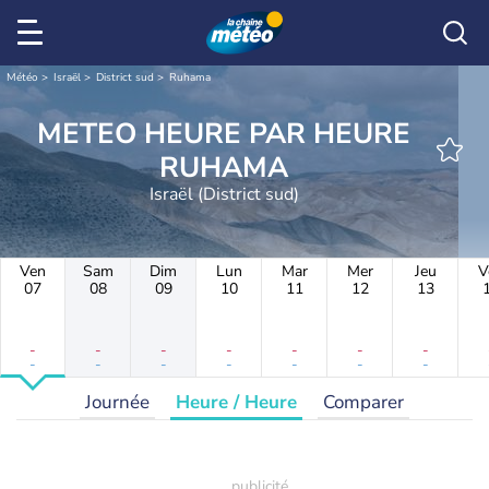
Météo
Israël
District sud
Ruhama
METEO HEURE PAR HEURE
RUHAMA
Israël (District sud)
Ven
Sam
Dim
Lun
Mar
Mer
Jeu
V
07
08
09
10
11
12
13
-
-
-
-
-
-
-
-
-
-
-
-
-
-
Journée
Heure / Heure
Comparer