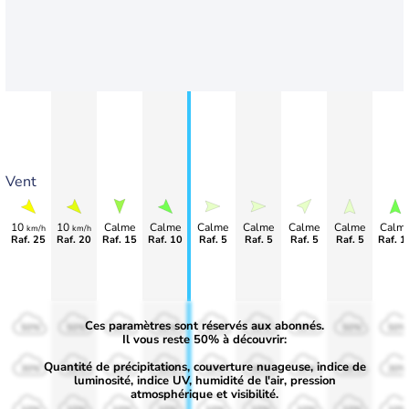
Vent
10
10
Calme
Calme
Calme
Calme
Calme
Calme
Calm
km/h
km/h
Raf. 25
Raf. 20
Raf. 15
Raf. 10
Raf. 5
Raf. 5
Raf. 5
Raf. 5
Raf. 1
Ces paramètres sont réservés aux abonnés.
50%
50%
50%
50%
50%
50%
50%
50%
50%
Il vous reste 50% à découvrir:
Quantité de précipitations, couverture nuageuse, indice de
30%
30%
30%
30%
30%
30%
30%
30%
30%
luminosité, indice UV, humidité de l'air, pression
atmosphérique et visibilité.