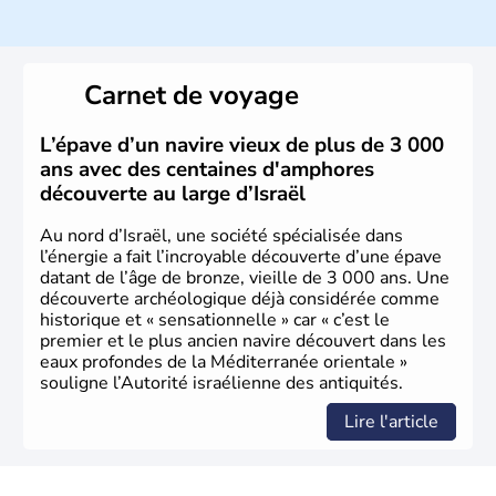
ayant proclamé son indépendance le 14 mai 1948. Israël
a décidé d'établir sa capitale à Jérusalem, mais Tel Aviv
reste le centre politique et économique du pays. Il est
peuplé majoritairement de juifs et connaît désormais un
Carnet de voyage
vrai essor économique dans le domaine des nouvelles
technologies.
L’épave d’un navire vieux de plus de 3 000
ans avec des centaines d'amphores
découverte au large d’Israël
Au nord d’Israël, une société spécialisée dans
l’énergie a fait l’incroyable découverte d’une épave
datant de l’âge de bronze, vieille de 3 000 ans. Une
découverte archéologique déjà considérée comme
historique et « sensationnelle » car « c’est le
premier et le plus ancien navire découvert dans les
eaux profondes de la Méditerranée orientale »
souligne l’Autorité israélienne des antiquités.
Lire l'article