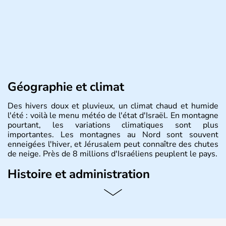
Géographie et climat
Des hivers doux et pluvieux, un climat chaud et humide
l'été : voilà le menu météo de l'état d'Israël. En montagne
pourtant, les variations climatiques sont plus
importantes. Les montagnes au Nord sont souvent
enneigées l'hiver, et Jérusalem peut connaître des chutes
de neige. Près de 8 millions d'Israéliens peuplent le pays.
Histoire et administration
L'Israël est un état de la partie est de la Méditerranée,
ayant proclamé son indépendance le 14 mai 1948. Israël
a décidé d'établir sa capitale à Jérusalem, mais Tel Aviv
reste le centre politique et économique du pays. Il est