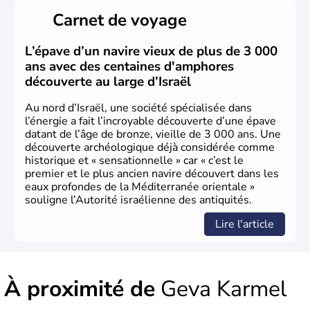
peuplé majoritairement de juifs et connaît désormais un
Carnet de voyage
vrai essor économique dans le domaine des nouvelles
technologies.
L’épave d’un navire vieux de plus de 3 000
ans avec des centaines d'amphores
découverte au large d’Israël
Au nord d’Israël, une société spécialisée dans
l’énergie a fait l’incroyable découverte d’une épave
datant de l’âge de bronze, vieille de 3 000 ans. Une
découverte archéologique déjà considérée comme
historique et « sensationnelle » car « c’est le
premier et le plus ancien navire découvert dans les
eaux profondes de la Méditerranée orientale »
souligne l’Autorité israélienne des antiquités.
Lire l'article
À proximité de
Geva Karmel