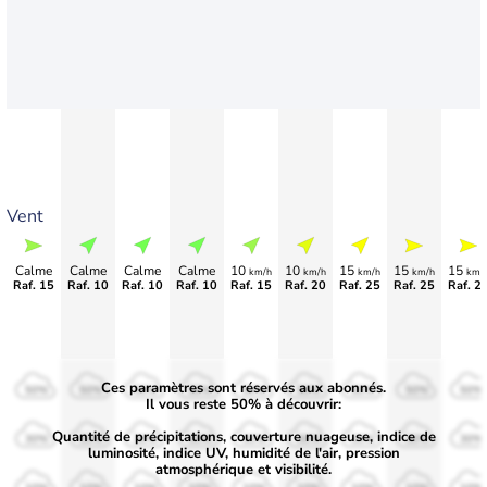
Vent
Calme
Calme
Calme
Calme
10
10
15
15
15
km/h
km/h
km/h
km/h
km/
Raf. 15
Raf. 10
Raf. 10
Raf. 10
Raf. 15
Raf. 20
Raf. 25
Raf. 25
Raf. 2
Ces paramètres sont réservés aux abonnés.
50%
50%
50%
50%
50%
50%
50%
50%
50%
Il vous reste 50% à découvrir:
Quantité de précipitations, couverture nuageuse, indice de
30%
30%
30%
30%
30%
30%
30%
30%
30%
luminosité, indice UV, humidité de l'air, pression
atmosphérique et visibilité.