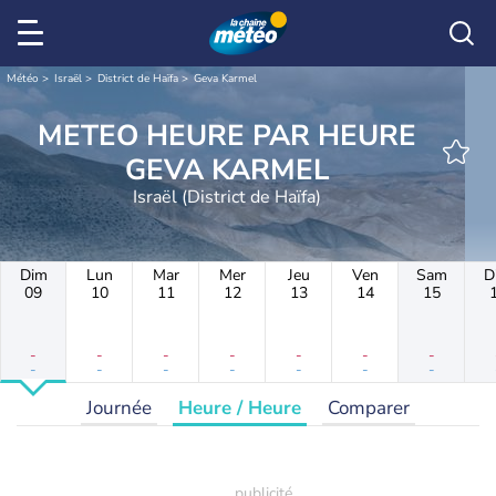
Météo
Israël
District de Haïfa
Geva Karmel
METEO HEURE PAR HEURE
GEVA KARMEL
Israël (District de Haïfa)
Dim
Lun
Mar
Mer
Jeu
Ven
Sam
D
09
10
11
12
13
14
15
-
-
-
-
-
-
-
-
-
-
-
-
-
-
Journée
Heure / Heure
Comparer